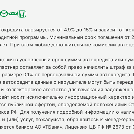
токредита варьируется от 4.9% до 15% и зависит от кон
едитной программы. Минимальный срок погашения от 2
 лет. При этом любые дополнительные комиссии автоц
ащения в условленный срок суммы автокредита или су
партнер оставляет за собой право начислить штраф за
 размере 0,1% от первоначальной суммы автокредита.
я автокредита данные о нарушителе могут быть переда
и коллекторское агентство для взыскания задолженно
сайт носит исключительно информационный характер и
ется публичной офертой, определяемой положениями С
екса РФ. Для получения подробной информации о нали
 и (или) услуг, пожалуйста, обращайтесь к менеджерам
ляется банком АО «ТБанк».
Лицензия ЦБ РФ № 2673 от 0