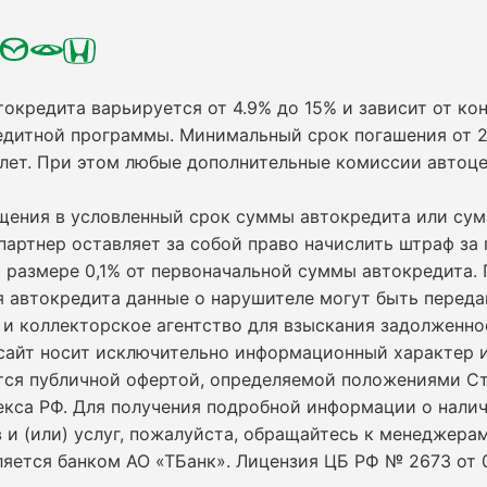
токредита варьируется от 4.9% до 15% и зависит от кон
едитной программы. Минимальный срок погашения от 2
 лет. При этом любые дополнительные комиссии автоц
ащения в условленный срок суммы автокредита или су
партнер оставляет за собой право начислить штраф за
 размере 0,1% от первоначальной суммы автокредита.
я автокредита данные о нарушителе могут быть переда
и коллекторское агентство для взыскания задолженно
сайт носит исключительно информационный характер и
ется публичной офертой, определяемой положениями С
екса РФ. Для получения подробной информации о нали
 и (или) услуг, пожалуйста, обращайтесь к менеджерам
ляется банком АО «ТБанк».
Лицензия ЦБ РФ № 2673 от 0