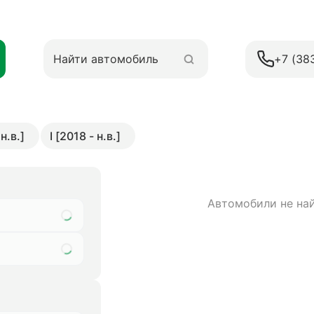
+7 (38
н.в.]
I [2018 - н.в.]
Автомобили не на