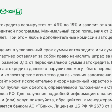
токредита варьируется от 4.9% до 15% и зависит от кон
едитной программы. Минимальный срок погашения от 2
 лет. При этом любые дополнительные комиссии автоц
ащения в условленный срок суммы автокредита или су
партнер оставляет за собой право начислить штраф за
 размере 0,1% от первоначальной суммы автокредита.
я автокредита данные о нарушителе могут быть переда
и коллекторское агентство для взыскания задолженно
сайт носит исключительно информационный характер и
ется публичной офертой, определяемой положениями С
екса РФ. Для получения подробной информации о нали
 и (или) услуг, пожалуйста, обращайтесь к менеджерам
ляется банком АО «ТБанк».
Лицензия ЦБ РФ № 2673 от 0