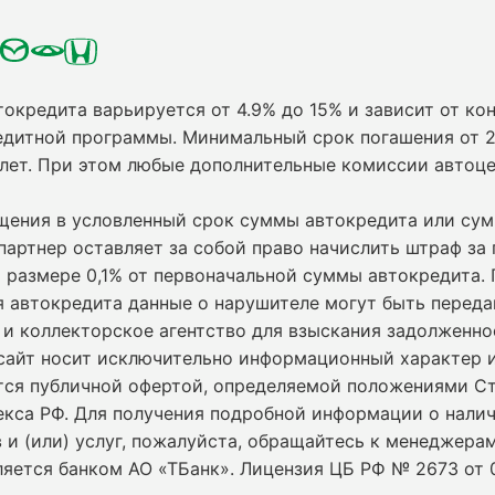
токредита варьируется от 4.9% до 15% и зависит от кон
едитной программы. Минимальный срок погашения от 2
 лет. При этом любые дополнительные комиссии автоц
ащения в условленный срок суммы автокредита или су
партнер оставляет за собой право начислить штраф за
 размере 0,1% от первоначальной суммы автокредита.
я автокредита данные о нарушителе могут быть переда
и коллекторское агентство для взыскания задолженно
сайт носит исключительно информационный характер и
ется публичной офертой, определяемой положениями С
екса РФ. Для получения подробной информации о нали
 и (или) услуг, пожалуйста, обращайтесь к менеджерам
ляется банком АО «ТБанк».
Лицензия ЦБ РФ № 2673 от 0