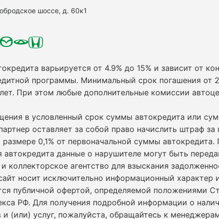
нобродское шоссе, д. 60к1
токредита варьируется от 4.9% до 15% и зависит от кон
едитной программы. Минимальный срок погашения от 2
 лет. При этом любые дополнительные комиссии автоц
ащения в условленный срок суммы автокредита или су
партнер оставляет за собой право начислить штраф за
 размере 0,1% от первоначальной суммы автокредита.
я автокредита данные о нарушителе могут быть переда
и коллекторское агентство для взыскания задолженно
сайт носит исключительно информационный характер и
ется публичной офертой, определяемой положениями С
екса РФ. Для получения подробной информации о нали
 и (или) услуг, пожалуйста, обращайтесь к менеджерам