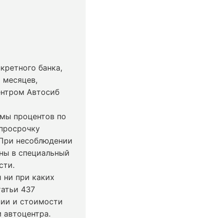
кретного банка,
 месяцев,
ентром Автосиб
ммы процентов по
 просрочку
 При несоблюдении
ны в специальный
сти.
 ни при каких
татьи 437
чии и стоимости
 автоцентра.