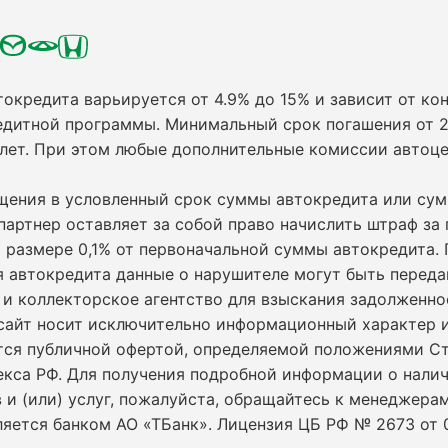
токредита варьируется от 4.9% до 15% и зависит от кон
едитной программы. Минимальный срок погашения от 2
 лет. При этом любые дополнительные комиссии автоц
ащения в условленный срок суммы автокредита или су
партнер оставляет за собой право начислить штраф за
 размере 0,1% от первоначальной суммы автокредита.
я автокредита данные о нарушителе могут быть переда
и коллекторское агентство для взыскания задолженно
сайт носит исключительно информационный характер и
ется публичной офертой, определяемой положениями С
екса РФ. Для получения подробной информации о нали
 и (или) услуг, пожалуйста, обращайтесь к менеджерам
ляется банком АО «ТБанк».
Лицензия ЦБ РФ № 2673 от 0