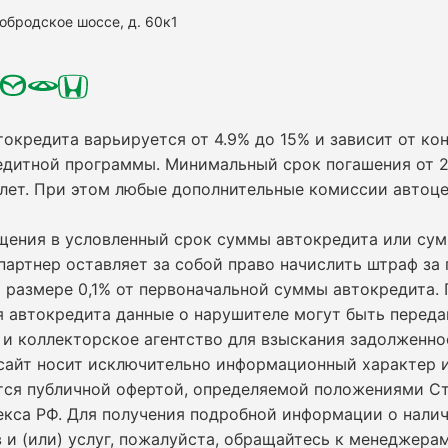
нобродское шоссе, д. 60к1
токредита варьируется от 4.9% до 15% и зависит от кон
едитной программы. Минимальный срок погашения от 2
 лет. При этом любые дополнительные комиссии автоц
ащения в условленный срок суммы автокредита или су
партнер оставляет за собой право начислить штраф за
 размере 0,1% от первоначальной суммы автокредита.
я автокредита данные о нарушителе могут быть переда
и коллекторское агентство для взыскания задолженно
сайт носит исключительно информационный характер и
ется публичной офертой, определяемой положениями С
екса РФ. Для получения подробной информации о нали
 и (или) услуг, пожалуйста, обращайтесь к менеджерам