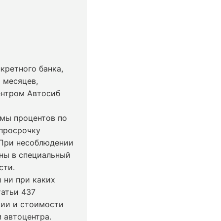
кретного банка,
 месяцев,
ентром Автосиб
ммы процентов по
 просрочку
 При несоблюдении
ны в специальный
сти.
 ни при каких
татьи 437
чии и стоимости
 автоцентра.