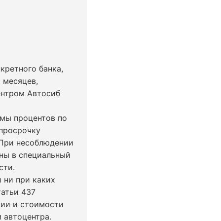
кретного банка,
 месяцев,
ентром Автосиб
ммы процентов по
 просрочку
 При несоблюдении
ны в специальный
сти.
 ни при каких
татьи 437
чии и стоимости
 автоцентра.