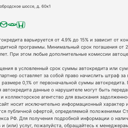
нобродское шоссе, д. 60к1
токредита варьируется от 4.9% до 15% и зависит от кон
едитной программы. Минимальный срок погашения от 2
 лет. При этом любые дополнительные комиссии автоц
ащения в условленный срок суммы автокредита или су
партнер оставляет за собой право начислить штраф за
 размере 0,1% от первоначальной суммы автокредита.
я автокредита данные о нарушителе могут быть переда
и коллекторское агентство для взыскания задолженно
сайт носит исключительно информационный характер и
ется публичной офертой, определяемой положениями С
екса РФ. Для получения подробной информации о нали
 и (или) услуг, пожалуйста, обращайтесь к менеджерам