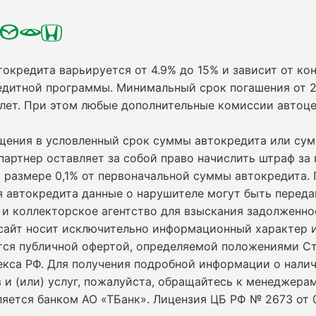
токредита варьируется от 4.9% до 15% и зависит от кон
едитной программы. Минимальный срок погашения от 2
 лет. При этом любые дополнительные комиссии автоц
ащения в условленный срок суммы автокредита или су
партнер оставляет за собой право начислить штраф за
 размере 0,1% от первоначальной суммы автокредита.
я автокредита данные о нарушителе могут быть переда
и коллекторское агентство для взыскания задолженно
сайт носит исключительно информационный характер и
ется публичной офертой, определяемой положениями С
екса РФ. Для получения подробной информации о нали
 и (или) услуг, пожалуйста, обращайтесь к менеджерам
ляется банком АО «ТБанк».
Лицензия ЦБ РФ № 2673 от 0