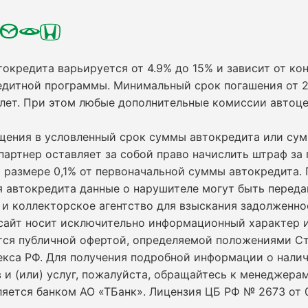
токредита варьируется от 4.9% до 15% и зависит от кон
едитной программы. Минимальный срок погашения от 2
 лет. При этом любые дополнительные комиссии автоц
ащения в условленный срок суммы автокредита или су
партнер оставляет за собой право начислить штраф за
 размере 0,1% от первоначальной суммы автокредита.
я автокредита данные о нарушителе могут быть переда
и коллекторское агентство для взыскания задолженно
сайт носит исключительно информационный характер и
ется публичной офертой, определяемой положениями С
екса РФ. Для получения подробной информации о нали
 и (или) услуг, пожалуйста, обращайтесь к менеджерам
ляется банком АО «ТБанк».
Лицензия ЦБ РФ № 2673 от 0