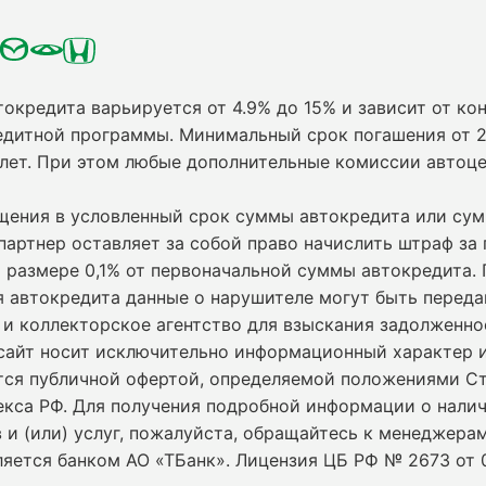
токредита варьируется от 4.9% до 15% и зависит от кон
едитной программы. Минимальный срок погашения от 2
 лет. При этом любые дополнительные комиссии автоц
ащения в условленный срок суммы автокредита или су
партнер оставляет за собой право начислить штраф за
 размере 0,1% от первоначальной суммы автокредита.
я автокредита данные о нарушителе могут быть переда
и коллекторское агентство для взыскания задолженно
сайт носит исключительно информационный характер и
ется публичной офертой, определяемой положениями С
екса РФ. Для получения подробной информации о нали
 и (или) услуг, пожалуйста, обращайтесь к менеджерам
ляется банком АО «ТБанк».
Лицензия ЦБ РФ № 2673 от 0