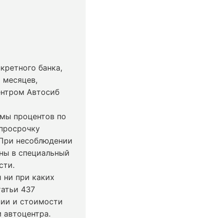
кретного банка,
 месяцев,
ентром Автосиб
ммы процентов по
 просрочку
 При несоблюдении
ны в специальный
сти.
 ни при каких
татьи 437
чии и стоимости
 автоцентра.