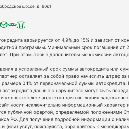
нобродское шоссе, д. 60к1
токредита варьируется от 4.9% до 15% и зависит от кон
едитной программы. Минимальный срок погашения от 2
 лет. При этом любые дополнительные комиссии автоц
ащения в условленный срок суммы автокредита или су
партнер оставляет за собой право начислить штраф за
 размере 0,1% от первоначальной суммы автокредита.
я автокредита данные о нарушителе могут быть переда
и коллекторское агентство для взыскания задолженно
сайт носит исключительно информационный характер и
ется публичной офертой, определяемой положениями С
екса РФ. Для получения подробной информации о нали
 и (или) услуг, пожалуйста, обращайтесь к менеджерам