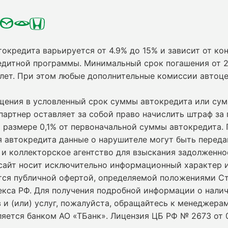
токредита варьируется от 4.9% до 15% и зависит от кон
едитной программы. Минимальный срок погашения от 2
 лет. При этом любые дополнительные комиссии автоц
ащения в условленный срок суммы автокредита или су
партнер оставляет за собой право начислить штраф за
 размере 0,1% от первоначальной суммы автокредита.
я автокредита данные о нарушителе могут быть переда
и коллекторское агентство для взыскания задолженно
сайт носит исключительно информационный характер и
ется публичной офертой, определяемой положениями С
екса РФ. Для получения подробной информации о нали
 и (или) услуг, пожалуйста, обращайтесь к менеджерам
ляется банком АО «ТБанк».
Лицензия ЦБ РФ № 2673 от 0