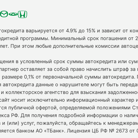
токредита варьируется от 4.9% до 15% и зависит от кон
едитной программы. Минимальный срок погашения от 2
 лет. При этом любые дополнительные комиссии автоц
ащения в условленный срок суммы автокредита или су
партнер оставляет за собой право начислить штраф за
 размере 0,1% от первоначальной суммы автокредита.
я автокредита данные о нарушителе могут быть переда
и коллекторское агентство для взыскания задолженно
сайт носит исключительно информационный характер и
ется публичной офертой, определяемой положениями С
екса РФ. Для получения подробной информации о нали
 и (или) услуг, пожалуйста, обращайтесь к менеджерам
ляется банком АО «ТБанк».
Лицензия ЦБ РФ № 2673 от 0