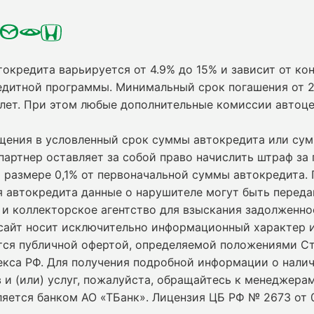
токредита варьируется от 4.9% до 15% и зависит от кон
едитной программы. Минимальный срок погашения от 2
 лет. При этом любые дополнительные комиссии автоц
ащения в условленный срок суммы автокредита или су
партнер оставляет за собой право начислить штраф за
 размере 0,1% от первоначальной суммы автокредита.
я автокредита данные о нарушителе могут быть переда
и коллекторское агентство для взыскания задолженно
сайт носит исключительно информационный характер и
ется публичной офертой, определяемой положениями С
екса РФ. Для получения подробной информации о нали
 и (или) услуг, пожалуйста, обращайтесь к менеджерам
ляется банком АО «ТБанк».
Лицензия ЦБ РФ № 2673 от 0