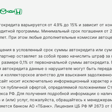
токредита варьируется от 4.9% до 15% и зависит от кон
едитной программы. Минимальный срок погашения от 2
 лет. При этом любые дополнительные комиссии автоц
ащения в условленный срок суммы автокредита или су
партнер оставляет за собой право начислить штраф за
 размере 0,1% от первоначальной суммы автокредита.
я автокредита данные о нарушителе могут быть переда
и коллекторское агентство для взыскания задолженно
сайт носит исключительно информационный характер и
ется публичной офертой, определяемой положениями С
екса РФ. Для получения подробной информации о нали
 и (или) услуг, пожалуйста, обращайтесь к менеджерам
ляется банком АО «ТБанк».
Лицензия ЦБ РФ № 2673 от 0