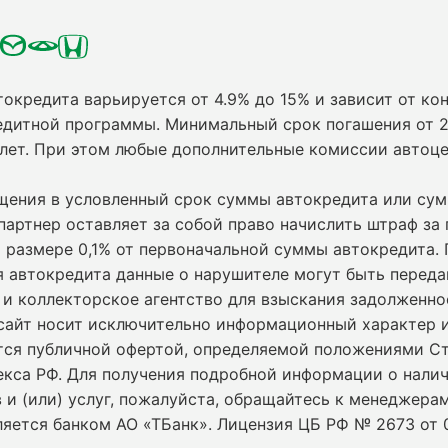
токредита варьируется от 4.9% до 15% и зависит от кон
едитной программы. Минимальный срок погашения от 2
 лет. При этом любые дополнительные комиссии автоц
ащения в условленный срок суммы автокредита или су
партнер оставляет за собой право начислить штраф за
 размере 0,1% от первоначальной суммы автокредита.
я автокредита данные о нарушителе могут быть переда
и коллекторское агентство для взыскания задолженно
сайт носит исключительно информационный характер и
ется публичной офертой, определяемой положениями С
екса РФ. Для получения подробной информации о нали
 и (или) услуг, пожалуйста, обращайтесь к менеджерам
ляется банком АО «ТБанк».
Лицензия ЦБ РФ № 2673 от 0