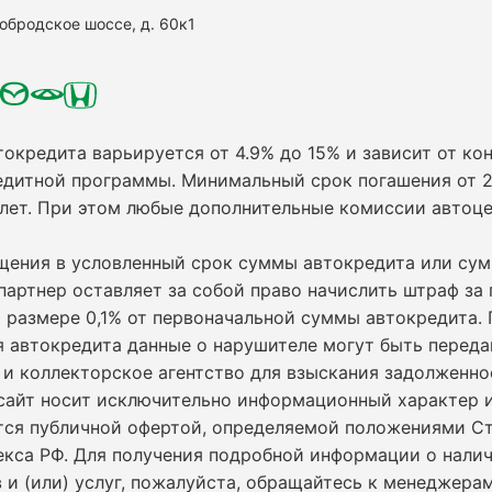
нобродское шоссе, д. 60к1
токредита варьируется от 4.9% до 15% и зависит от кон
едитной программы. Минимальный срок погашения от 2
 лет. При этом любые дополнительные комиссии автоц
ащения в условленный срок суммы автокредита или су
партнер оставляет за собой право начислить штраф за
 размере 0,1% от первоначальной суммы автокредита.
я автокредита данные о нарушителе могут быть переда
и коллекторское агентство для взыскания задолженно
сайт носит исключительно информационный характер и
ется публичной офертой, определяемой положениями С
екса РФ. Для получения подробной информации о нали
 и (или) услуг, пожалуйста, обращайтесь к менеджерам