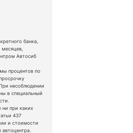
кретного банка,
 месяцев,
ентром Автосиб
ммы процентов по
 просрочку
 При несоблюдении
ны в специальный
сти.
 ни при каких
татьи 437
чии и стоимости
 автоцентра.