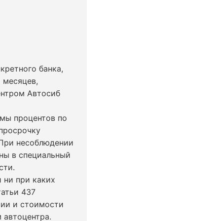
кретного банка,
 месяцев,
ентром Автосиб
ммы процентов по
 просрочку
 При несоблюдении
ны в специальный
сти.
 ни при каких
татьи 437
чии и стоимости
 автоцентра.