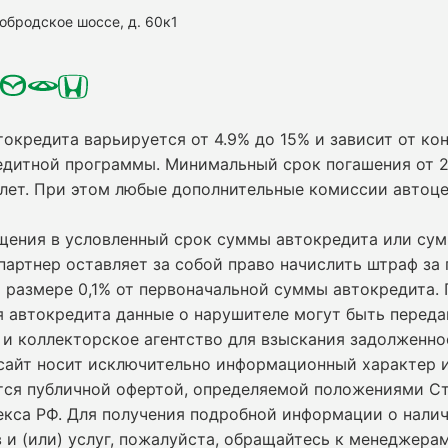
нобродское шоссе, д. 60к1
токредита варьируется от 4.9% до 15% и зависит от кон
едитной программы. Минимальный срок погашения от 2
 лет. При этом любые дополнительные комиссии автоц
ащения в условленный срок суммы автокредита или су
партнер оставляет за собой право начислить штраф за
 размере 0,1% от первоначальной суммы автокредита.
я автокредита данные о нарушителе могут быть переда
и коллекторское агентство для взыскания задолженно
сайт носит исключительно информационный характер и
ется публичной офертой, определяемой положениями С
екса РФ. Для получения подробной информации о нали
 и (или) услуг, пожалуйста, обращайтесь к менеджерам