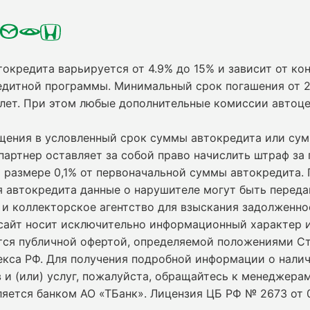
токредита варьируется от 4.9% до 15% и зависит от кон
едитной программы. Минимальный срок погашения от 2
 лет. При этом любые дополнительные комиссии автоц
ащения в условленный срок суммы автокредита или су
партнер оставляет за собой право начислить штраф за
 размере 0,1% от первоначальной суммы автокредита.
я автокредита данные о нарушителе могут быть переда
и коллекторское агентство для взыскания задолженно
сайт носит исключительно информационный характер и
ется публичной офертой, определяемой положениями С
екса РФ. Для получения подробной информации о нали
 и (или) услуг, пожалуйста, обращайтесь к менеджерам
ляется банком АО «ТБанк».
Лицензия ЦБ РФ № 2673 от 0