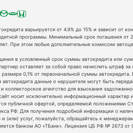
токредита варьируется от 4.9% до 15% и зависит от кон
едитной программы. Минимальный срок погашения от 2
 лет. При этом любые дополнительные комиссии автоц
ащения в условленный срок суммы автокредита или су
партнер оставляет за собой право начислить штраф за
 размере 0,1% от первоначальной суммы автокредита.
я автокредита данные о нарушителе могут быть переда
и коллекторское агентство для взыскания задолженно
сайт носит исключительно информационный характер и
ется публичной офертой, определяемой положениями С
екса РФ. Для получения подробной информации о нали
 и (или) услуг, пожалуйста, обращайтесь к менеджерам
ляется банком АО «ТБанк».
Лицензия ЦБ РФ № 2673 от 0