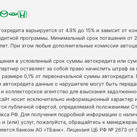
токредита варьируется от 4.9% до 15% и зависит от кон
едитной программы. Минимальный срок погашения от 2
 лет. При этом любые дополнительные комиссии автоц
ащения в условленный срок суммы автокредита или су
партнер оставляет за собой право начислить штраф за
 размере 0,1% от первоначальной суммы автокредита.
я автокредита данные о нарушителе могут быть переда
и коллекторское агентство для взыскания задолженно
сайт носит исключительно информационный характер и
ется публичной офертой, определяемой положениями С
екса РФ. Для получения подробной информации о нали
 и (или) услуг, пожалуйста, обращайтесь к менеджерам
ляется банком АО «ТБанк».
Лицензия ЦБ РФ № 2673 от 0