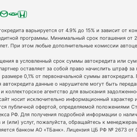
токредита варьируется от 4.9% до 15% и зависит от кон
едитной программы. Минимальный срок погашения от 2
 лет. При этом любые дополнительные комиссии автоц
ащения в условленный срок суммы автокредита или су
партнер оставляет за собой право начислить штраф за
 размере 0,1% от первоначальной суммы автокредита.
я автокредита данные о нарушителе могут быть переда
и коллекторское агентство для взыскания задолженно
сайт носит исключительно информационный характер и
ется публичной офертой, определяемой положениями С
екса РФ. Для получения подробной информации о нали
 и (или) услуг, пожалуйста, обращайтесь к менеджерам
ляется банком АО «ТБанк».
Лицензия ЦБ РФ № 2673 от 0